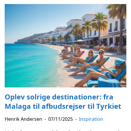
Oplev solrige destinationer: fra
Malaga til afbudsrejser til Tyrkiet
Henrik Andersen
-
07/11/2025
-
Inspiration